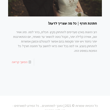
חתונת חורף | כל מה שצריך לדעת!
רוב הזוגות בארץ מעדיפים להתחתן בקיץ. תכלס, ברור למה. מזג אוויר
טוב, אווירה קלילה יותר, הקהל נוטה להשאר עד מאוחר, יום ההתארגנות
יותר נחמד ויש יותר מקומות בהם אפשר להצטלם וכמובן אפשרות
להתחתן בטבע. אז למה בכל זאת כדאי לחשוב על חתונת חורף? כל
הסיבות בפוסט הזה.
המשך קריאה
כל הזכויות שמורות © 2021 | התנך למתחתנים... כל המידע למאורסים -